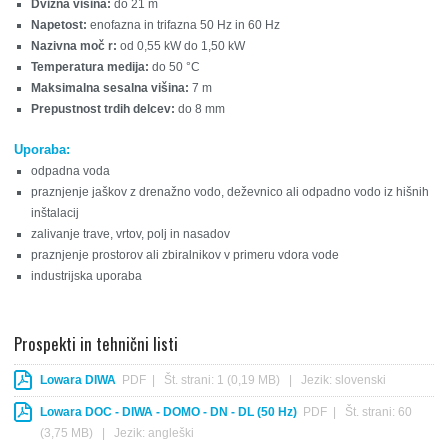
Dvižna višina:
do 21 m
Napetost:
enofazna in trifazna 50 Hz in 60 Hz
Nazivna moč r:
od 0,55 kW do 1,50 kW
Temperatura medija:
do 50 °C
Maksimalna sesalna višina:
7 m
Prepustnost trdih delcev:
do 8 mm
Uporaba:
odpadna voda
praznjenje jaškov z drenažno vodo, deževnico ali odpadno vodo iz hišnih
inštalacij
zalivanje trave, vrtov, polj in nasadov
praznjenje prostorov ali zbiralnikov v primeru vdora vode
industrijska uporaba
Prospekti in tehnični listi
Lowara DIWA
PDF | Št. strani: 1 (0,19 MB) | Jezik: slovenski
Lowara DOC - DIWA - DOMO - DN - DL (50 Hz)
PDF | Št. strani: 60
(3,75 MB) | Jezik: angleški