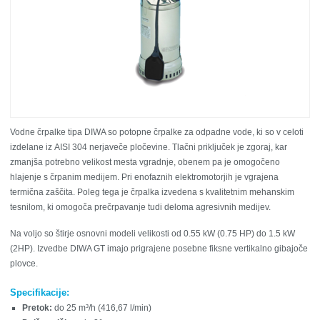
Vodne črpalke tipa DIWA so potopne črpalke za odpadne vode, ki so v celoti
izdelane iz
AISI 304 nerjaveče pločevine. Tlačni priključek je zgoraj, kar
zmanjša potrebno velikost mesta vgradnje, obenem pa je omogočeno
hlajenje s črpanim medijem. Pri enofaznih elektromotorjih je vgrajena
termična zaščita. Poleg tega je črpalka izvedena s kvalitetnim mehanskim
tesnilom, ki omogoča prečrpavanje tudi deloma agresivnih medijev.
Na voljo so štirje osnovni modeli velikosti od 0.55 kW (0.75 HP) do 1.5 kW
(2HP). Izvedbe DIWA GT imajo prigrajene posebne fiksne vertikalno gibajoče
plovce.
Specifikacije:
Pretok:
do 25 m³/h (416,67 l/min)