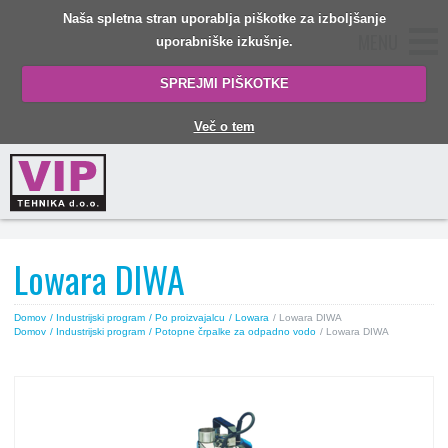
Naša spletna stran uporablja piškotke za izboljšanje
MENU
uporabniške izkušnje.
SPREJMI PIŠKOTKE
Več o tem
Lowara DIWA
Domov
/ Industrijski program
/ Po proizvajalcu
/ Lowara
/ Lowara DIWA
Domov
/ Industrijski program
/ Potopne črpalke za odpadno vodo
/ Lowara DIWA