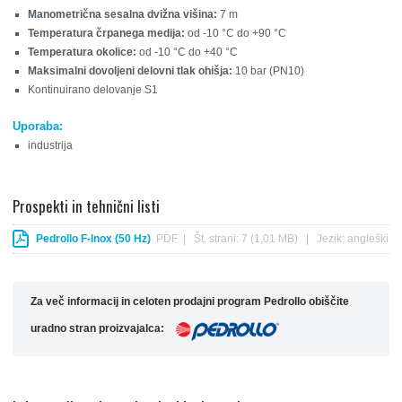
Manometrična sesalna dvižna višina:
7 m
Temperatura črpanega medija:
od -10 °C do +90 °C
Temperatura okolice:
od -10 °C do +40 °C
Maksimalni dovoljeni delovni tlak ohišja:
10 bar (PN10)
Kontinuirano delovanje S1
Uporaba:
industrija
Prospekti in tehnični listi
Pedrollo F-Inox (50 Hz)
PDF | Št. strani: 7 (1,01 MB) | Jezik: angleški
Za več informacij in celoten prodajni program Pedrollo obiščite
uradno stran proizvajalca: