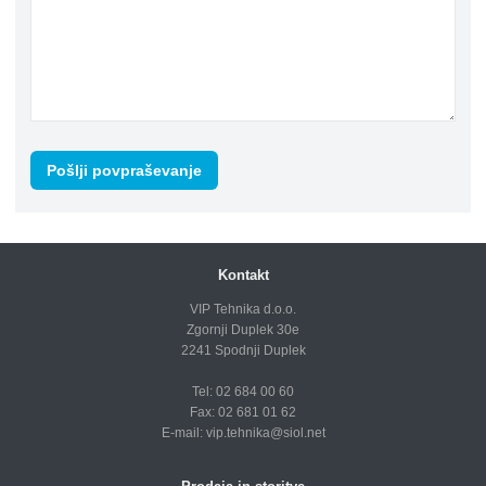
Kontakt
VIP Tehnika d.o.o.
Zgornji Duplek 30e
2241 Spodnji Duplek
Tel: 02 684 00 60
Fax: 02 681 01 62
E-mail:
vip.tehnika@siol.net