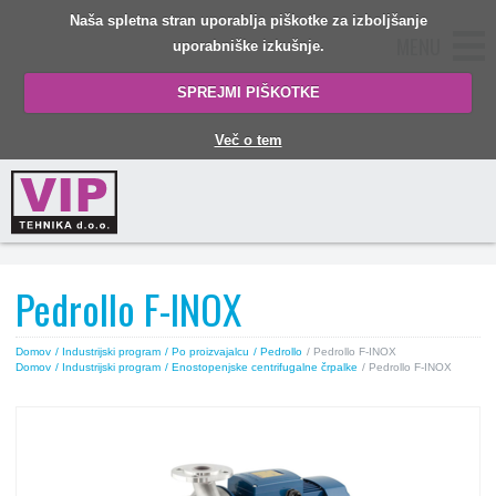
Naša spletna stran uporablja piškotke za izboljšanje
MENU
uporabniške izkušnje.
SPREJMI PIŠKOTKE
Več o tem
Pedrollo F-INOX
Domov
/ Industrijski program
/ Po proizvajalcu
/ Pedrollo
/ Pedrollo F-INOX
Domov
/ Industrijski program
/ Enostopenjske centrifugalne črpalke
/ Pedrollo F-INOX