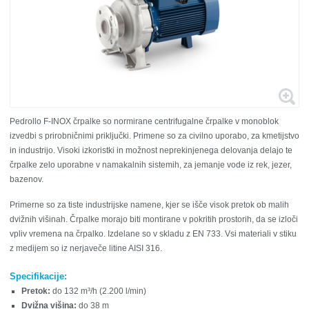
Pedrollo F-INOX črpalke so normirane centrifugalne črpalke v monoblok
izvedbi s prirobničnimi priključki. Primene so za civilno uporabo, za kmetijstvo
in industrijo. Visoki izkoristki in možnost neprekinjenega delovanja delajo te
črpalke zelo uporabne v namakalnih sistemih, za jemanje vode iz rek, jezer,
bazenov.
Primerne so za tiste industrijske namene, kjer se išče visok pretok ob malih
dvižnih višinah. Črpalke morajo biti montirane v pokritih prostorih, da se izloči
vpliv vremena na črpalko. Izdelane so v skladu z EN 733.
Vsi materiali v stiku
z medijem so iz nerjaveče litine AISI 316.
Specifikacije:
Pretok:
do 132 m³/h (2.200 l/min)
Dvižna višina:
do 38 m