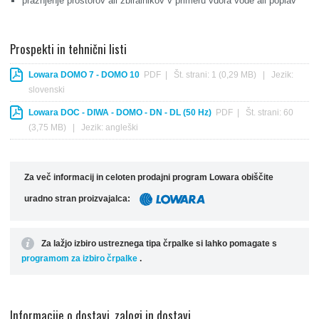
praznjenje prostorov ali zbiralnikov v primeru vdora vode ali poplav
Prospekti in tehnični listi
Lowara DOMO 7 - DOMO 10
PDF | Št. strani: 1 (0,29 MB) | Jezik:
slovenski
Lowara DOC - DIWA - DOMO - DN - DL (50 Hz)
PDF | Št. strani: 60
(3,75 MB) | Jezik: angleški
Za več informacij in celoten prodajni program Lowara obiščite
uradno stran proizvajalca:
Za lažjo izbiro ustreznega tipa črpalke si lahko pomagate s
programom za izbiro črpalke
.
Informacije o dostavi, zalogi in dostavi