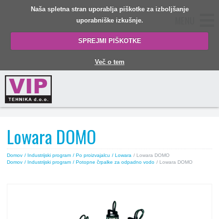
Naša spletna stran uporablja piškotke za izboljšanje
MENU
uporabniške izkušnje.
SPREJMI PIŠKOTKE
Več o tem
Lowara DOMO
Domov
/ Industrijski program
/ Po proizvajalcu
/ Lowara
/ Lowara DOMO
Domov
/ Industrijski program
/ Potopne črpalke za odpadno vodo
/ Lowara DOMO