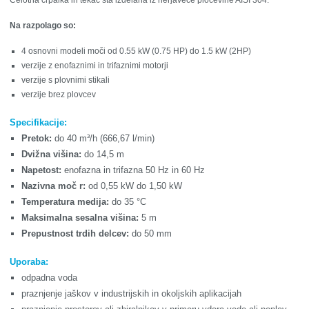
Celotna črpalka in tekač sta izdelana iz nerjaveče pločevine AISI 304.
Na razpolago so:
4 osnovni modeli moči od 0.55 kW (0.75 HP) do 1.5 kW (2HP)
verzije z enofaznimi in trifaznimi motorji
verzije s plovnimi stikali
verzije brez plovcev
Specifikacije:
Pretok:
do 40 m³/h (666,67 l/min)
Dvižna višina:
do 14,5 m
Napetost:
enofazna in trifazna 50 Hz in 60 Hz
Nazivna moč r:
od 0,55 kW do 1,50 kW
Temperatura medija:
do 35 °C
Maksimalna sesalna višina:
5 m
Prepustnost trdih delcev:
do 50 mm
Uporaba:
odpadna voda
praznjenje jaškov v industrijskih in okoljskih aplikacijah