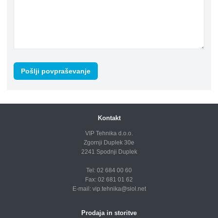
Kontakt
VIP Tehnika d.o.o.
Zgornji Duplek 30e
2241 Spodnji Duplek
Tel: 02 684 00 60
Fax: 02 681 01 62
E-mail:
vip.tehnika@siol.net
Prodaja in storitve