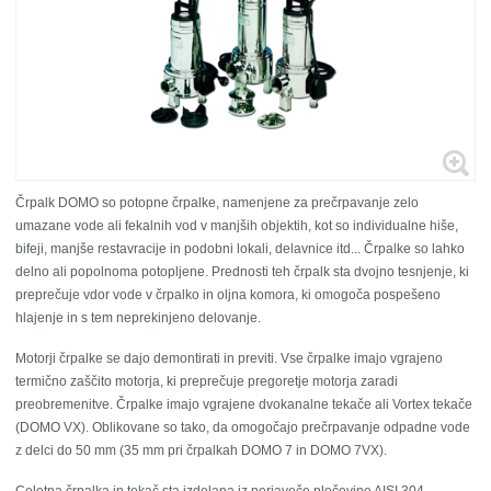
Črpalk DOMO so potopne črpalke, namenjene za prečrpavanje zelo
umazane vode ali fekalnih vod v manjših objektih, kot so individualne hiše,
bifeji, manjše restavracije in podobni lokali, delavnice itd...
Črpalke so lahko
delno ali popolnoma potopljene. Prednosti teh črpalk sta dvojno tesnjenje, ki
preprečuje vdor vode v črpalko in oljna komora, ki omogoča pospešeno
hlajenje in s tem neprekinjeno delovanje.
Motorji črpalke se dajo demontirati in previti. Vse črpalke imajo vgrajeno
termično zaščito motorja, ki preprečuje pregoretje motorja zaradi
preobremenitve.
Črpalke imajo vgrajene dvokanalne tekače ali
Vortex tekače
(DOMO VX). Oblikovane so tako, da omogočajo prečrpavanje odpadne vode
z delci do 50 mm (35 mm pri črpalkah DOMO 7 in DOMO 7VX).