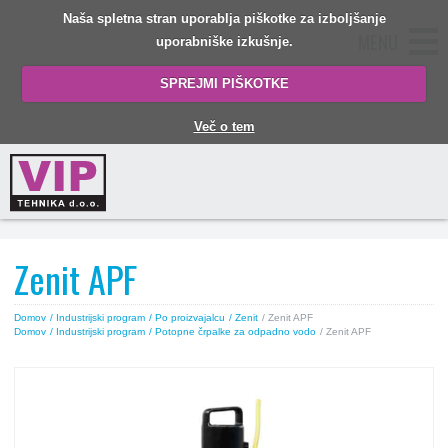
Naša spletna stran uporablja piškotke za izboljšanje
MENU
uporabniške izkušnje.
SPREJMI PIŠKOTKE
Več o tem
Zenit APF
Domov
/ Industrijski program
/ Po proizvajalcu
/ Zenit
/ Zenit APF
Domov
/ Industrijski program
/ Potopne črpalke za odpadno vodo
/ Zenit APF