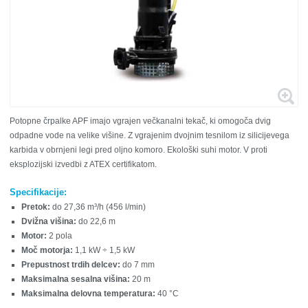
Potopne črpalke APF imajo vgrajen večkanalni tekač, ki omogoča dvig
odpadne vode na velike višine. Z vgrajenim dvojnim tesnilom iz silicijevega
karbida v obrnjeni legi pred oljno komoro. Ekološki suhi motor. V proti
eksplozijski izvedbi z ATEX certifikatom.
Specifikacije:
Pretok:
do 27,36 m³/h (456 l/min)
Dvižna višina:
do 22,6 m
Motor:
2 pola
Moč motorja:
1,1 kW ÷ 1,5 kW
Prepustnost trdih delcev:
do 7 mm
Maksimalna sesalna višina:
20 m
Maksimalna delovna temperatura:
40 °C