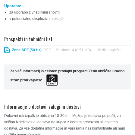
Uporaba:
za uporabo z vnetljivimi snovmi
v potencialno eksplozivnih okoljih
Prospekti in tehnični listi
Zenit APF (50 Hz)
PDF | Št. strani: 4 (0,51 MB) | Jezik: angleški
Za več informacij in celoten prodajni program Zenit obiščite uradno
stran proizvajalca:
Informacije o dostavi, zalogi in dostavi
Dobavni rok črpalk je običajno 10-30 dni. Možna je dostava po pošti, za
večino izdelkov tudi dostava do kupca z lastnim prevozom ali paketna
dostava. Za vse dodatne informacije in vprašanja nas kontaktirajte ali nam
pošljite povpraševanje.